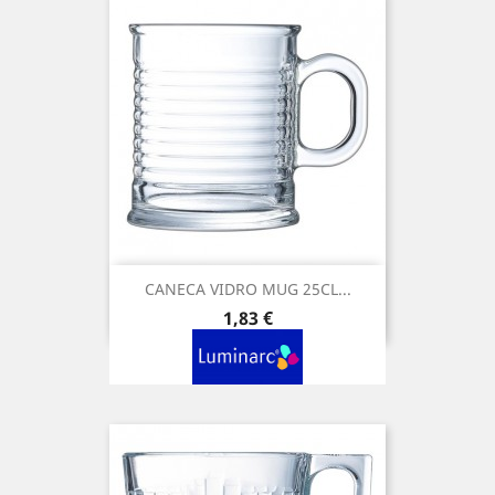
CANECA VIDRO MUG 25CL...
Preço
1,83 €