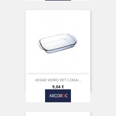
ASSAD VIDRO RET C/ASA...
Preço
9,04 €