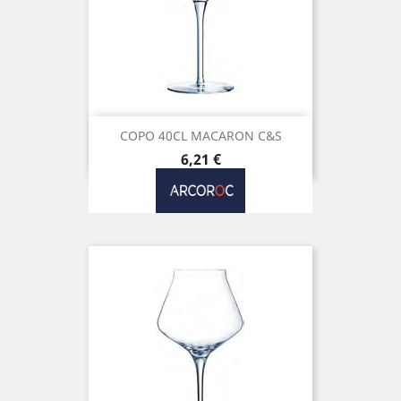
COPO 40CL MACARON C&S
Preço
6,21 €