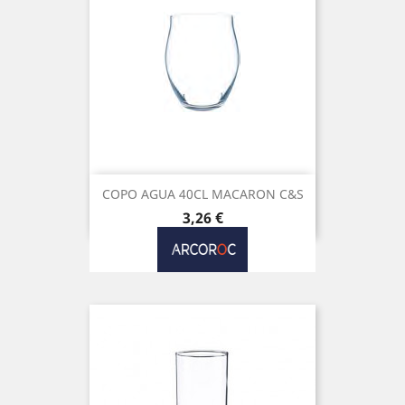
COPO AGUA 40CL MACARON C&S
Preço
3,26 €