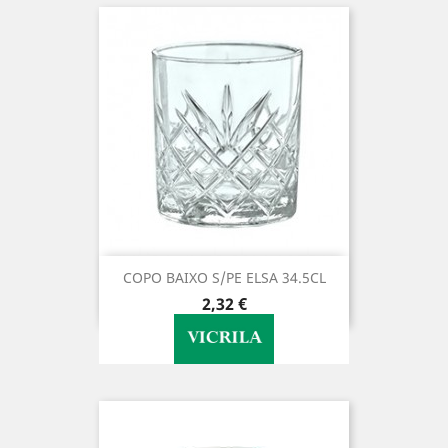
COPO BAIXO S/PE ELSA 34.5CL
Preço
2,32 €