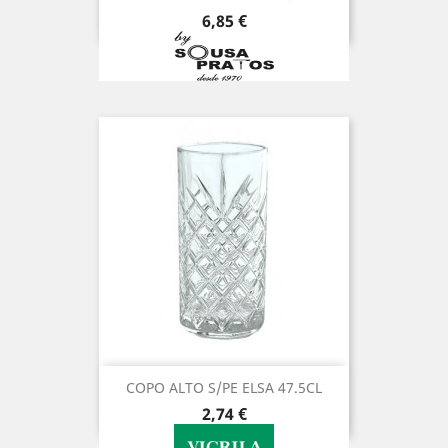
Preço
6,85 €
COPO ALTO S/PE ELSA 47.5CL
Preço
2,74 €