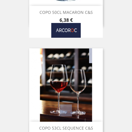
COPO 50CL MACARON C&S
Preço
6,38 €
COPO 53CL SEQUENCE C&S