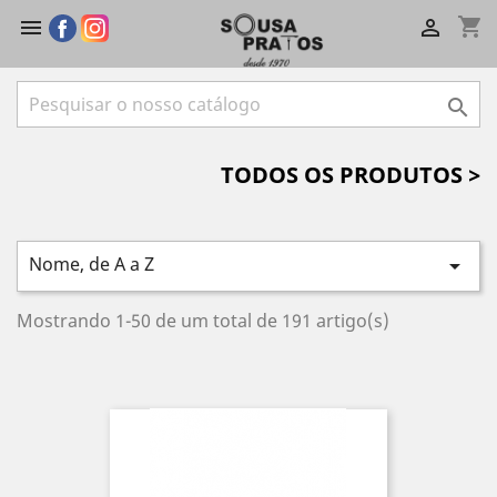
shopping_cart



TODOS OS PRODUTOS >
Nome, de A a Z

Mostrando 1-50 de um total de 191 artigo(s)