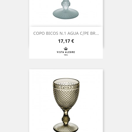
COPO BICOS N.1 AGUA C/PE BR...
Preço
17,17 €