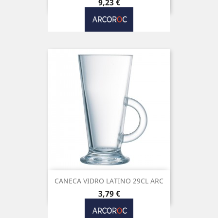
Preço
9,23 €
CANECA VIDRO LATINO 29CL ARC
Preço
3,79 €