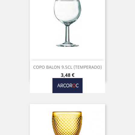
COPO BALON 9.5CL (TEMPERADO)
Preço
3,48 €