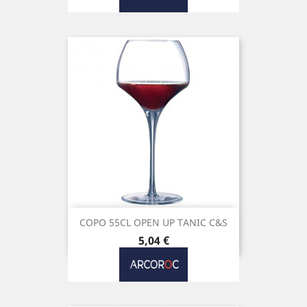
COPO 55CL OPEN UP TANIC C&S
Preço
5,04 €