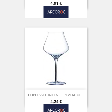
Preço
4,91 €
COPO 55CL INTENSE REVEAL UP...
Preço
4,24 €