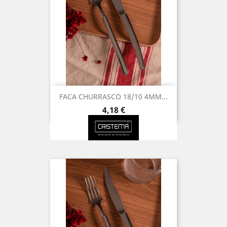
FACA CHURRASCO 18/10 4MM...
Preço
4,18 €