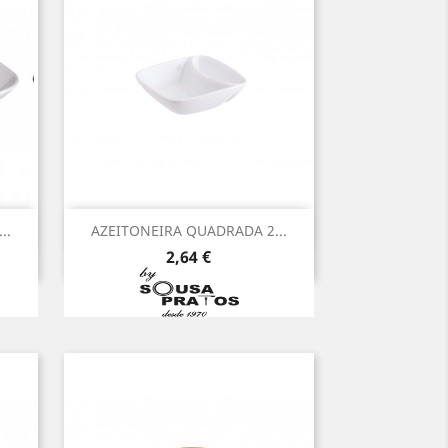
Vista rápida

..
AZEITONEIRA QUADRADA 2...
Preço
2,64 €