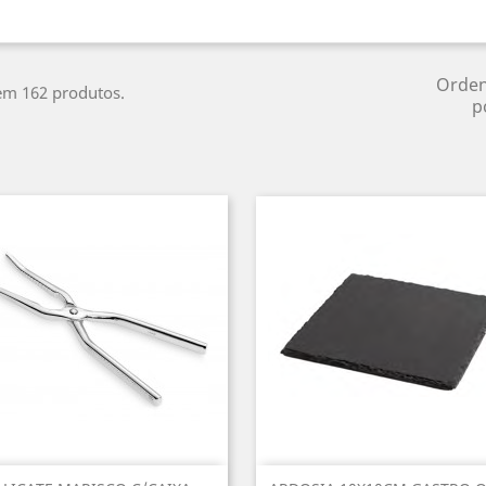
Orde
em 162 produtos.
p