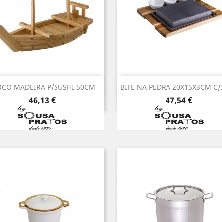
Vista rápida
Vista rápida


RCO MADEIRA P/SUSHI 50CM
BIFE NA PEDRA 20X15X3CM C/
Preço
Preço
46,13 €
47,54 €