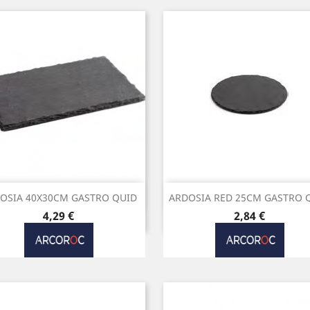
Vista rápida
Vista rápida


OSIA 40X30CM GASTRO QUID
ARDOSIA RED 25CM GASTRO 
Preço
Preço
4,29 €
2,84 €