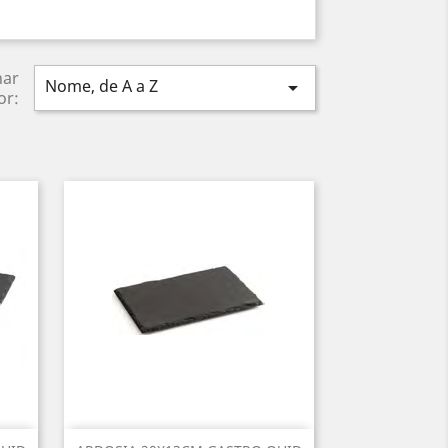
nar
Nome, de A a Z

or: