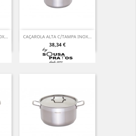
Vista rápida

X...
CAÇAROLA ALTA C/TAMPA INOX...
Preço
38,34 €