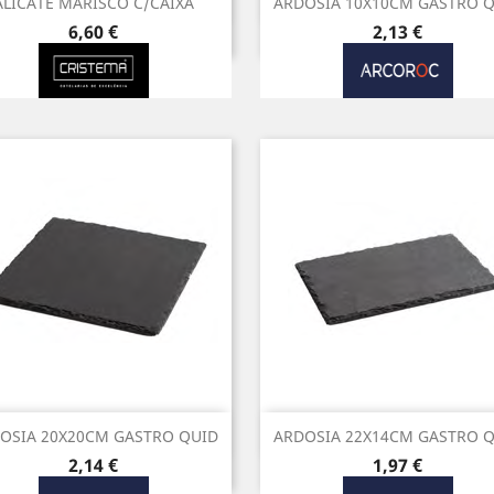
Vista rápida
Vista rápida


ALICATE MARISCO C/CAIXA
ARDOSIA 10X10CM GASTRO 
Preço
Preço
6,60 €
2,13 €
Vista rápida
Vista rápida


OSIA 20X20CM GASTRO QUID
ARDOSIA 22X14CM GASTRO 
Preço
Preço
2,14 €
1,97 €