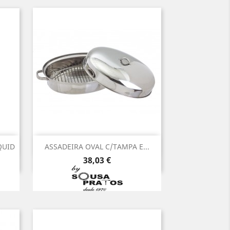
Vista rápida

QUID
ASSADEIRA OVAL C/TAMPA E...
Preço
38,03 €