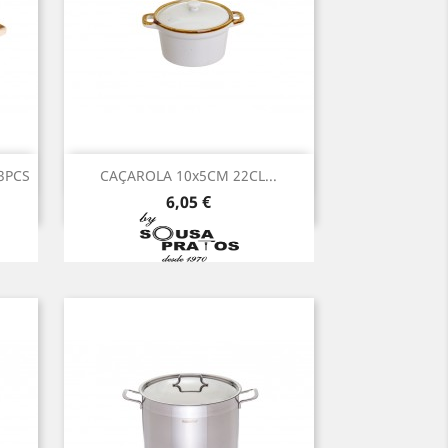
Vista rápida

3PCS
CAÇAROLA 10x5CM 22CL...
Preço
6,05 €