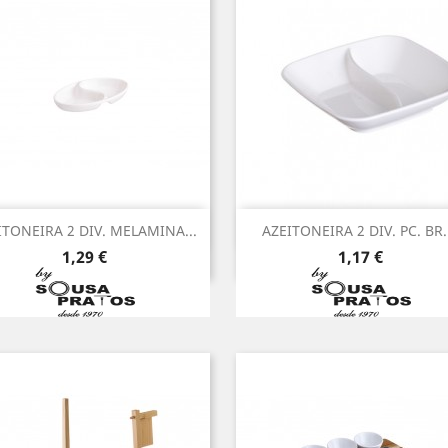
Vista rápida
Vista rápida


ITONEIRA 2 DIV. MELAMINA...
AZEITONEIRA 2 DIV. PC. BR..
Preço
Preço
1,29 €
1,17 €