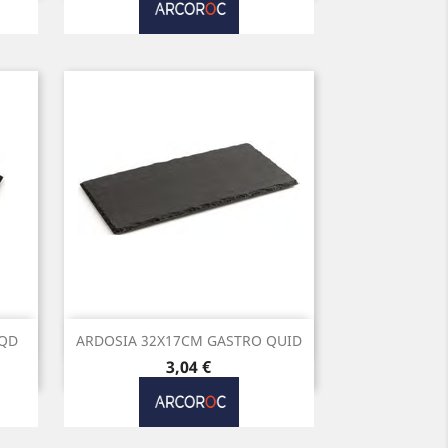
Vista rápida

 QD
ARDOSIA 32X17CM GASTRO QUID
Preço
3,04 €