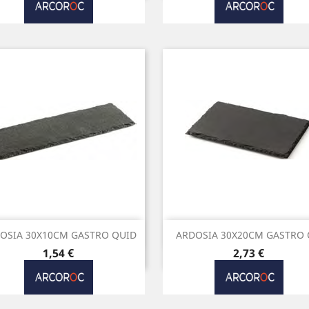
Vista rápida
Vista rápida


OSIA 30X10CM GASTRO QUID
ARDOSIA 30X20CM GASTRO
Preço
Preço
1,54 €
2,73 €