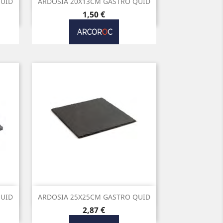
Vista rápida

QUID
ARDOSIA 20X13CM GASTRO QUID
Preço
1,50 €
Vista rápida

QUID
ARDOSIA 25X25CM GASTRO QUID
Preço
2,87 €