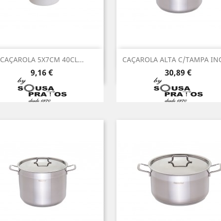
Vista rápida
Vista rápida


CAÇAROLA 5X7CM 40CL...
CAÇAROLA ALTA C/TAMPA INO
Preço
Preço
9,16 €
30,89 €