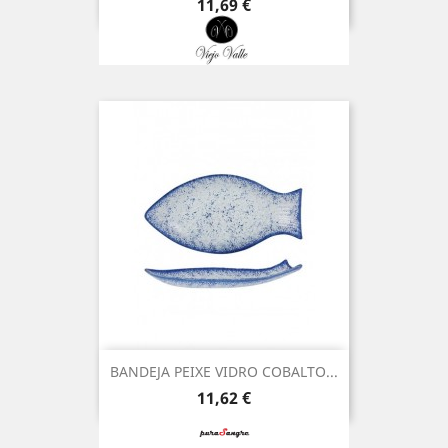
Preço
11,69 €
BANDEJA PEIXE VIDRO COBALTO...
Preço
11,62 €