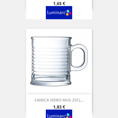
Preço
1,65 €
CANECA VIDRO MUG 25CL...
Preço
1,83 €