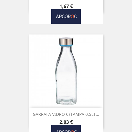
Preço
1,67 €
GARRAFA VIDRO C/TAMPA 0.5LT...
Preço
2,03 €