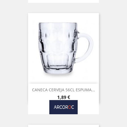
CANECA CERVEJA 56CL ESPUMA...
Preço
1,89 €