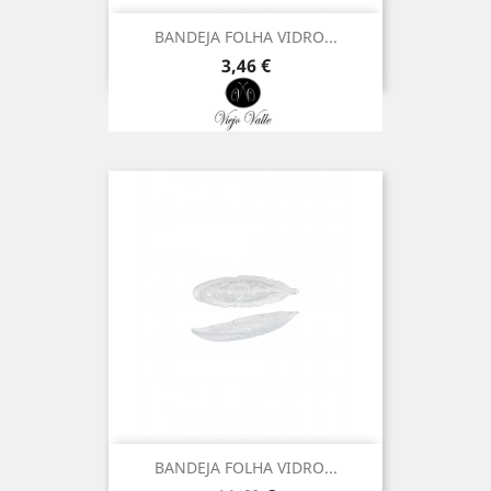
BANDEJA FOLHA VIDRO...
Preço
3,46 €
BANDEJA FOLHA VIDRO...