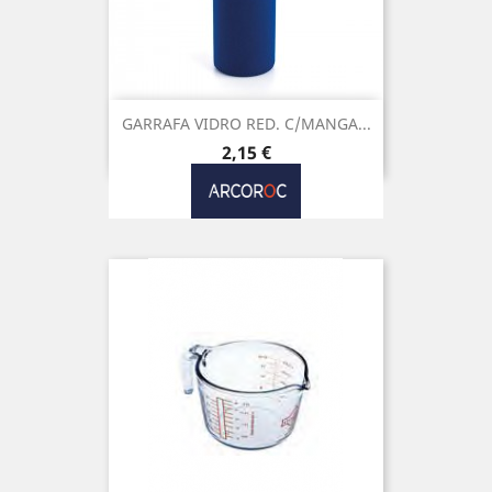
GARRAFA VIDRO RED. C/MANGA...
Preço
2,15 €