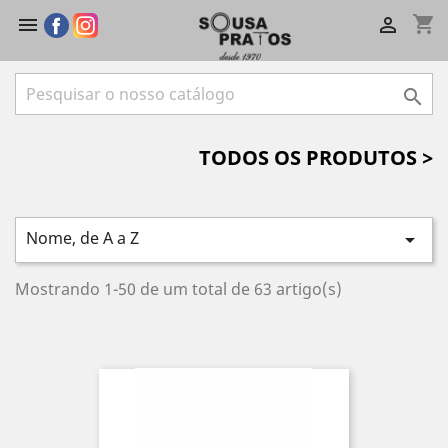
shopping_cart



TODOS OS PRODUTOS >
Nome, de A a Z

Mostrando 1-50 de um total de 63 artigo(s)