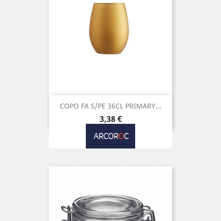
COPO FA S/PE 36CL PRIMARY...
Preço
3,38 €