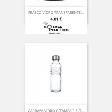
FRASCO VIDRO TRANSPARENTE...
Preço
4,01 €
GARRAFA VIDRO C/TAMPA 0.5LT...