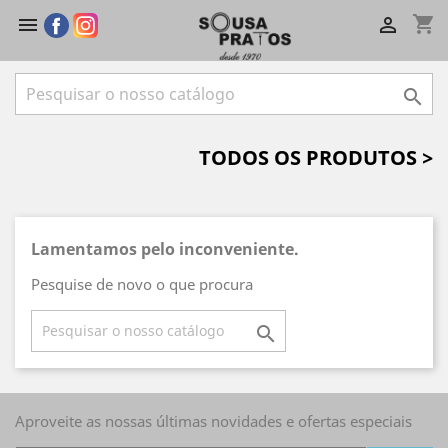
shopping_cart



TODOS OS PRODUTOS >
Lamentamos pelo inconveniente.
Pesquise de novo o que procura

Aproveite as nossas últimas novidades e ofertas especiais