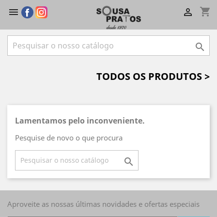
shopping_cart



TODOS OS PRODUTOS >
Lamentamos pelo inconveniente.
Pesquise de novo o que procura

Aproveite as nossas últimas novidades e ofertas especiais