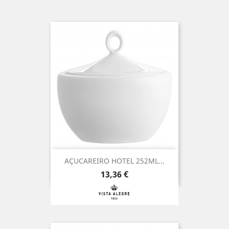
AÇUCAREIRO HOTEL 252ML...
Preço
13,36 €