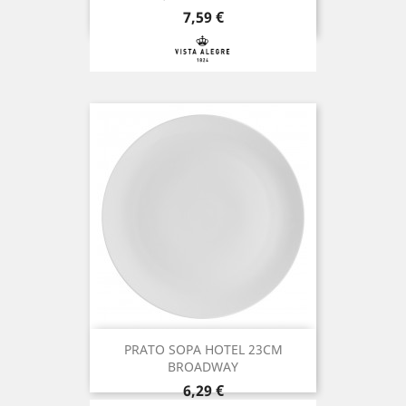
Preço
7,59 €
PRATO SOPA HOTEL 23CM
BROADWAY
Preço
6,29 €