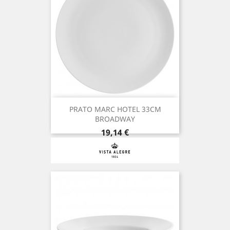
PRATO MARC HOTEL 33CM
BROADWAY
Preço
19,14 €