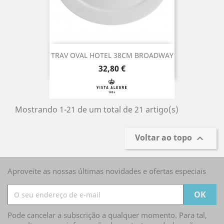
TRAV OVAL HOTEL 38CM BROADWAY
Preço
32,80 €
Mostrando 1-21 de um total de 21 artigo(s)
Voltar ao topo

Aproveite as nossas últimas novidades e ofertas especiais
Pode cancelar a subscrição a qualquer momento. Para tal,