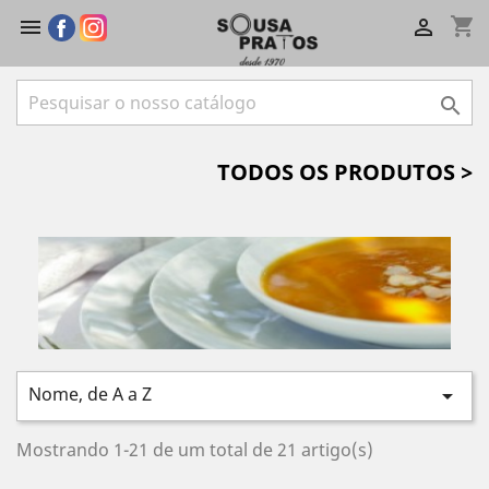
shopping_cart



TODOS OS PRODUTOS >
Nome, de A a Z

Mostrando 1-21 de um total de 21 artigo(s)