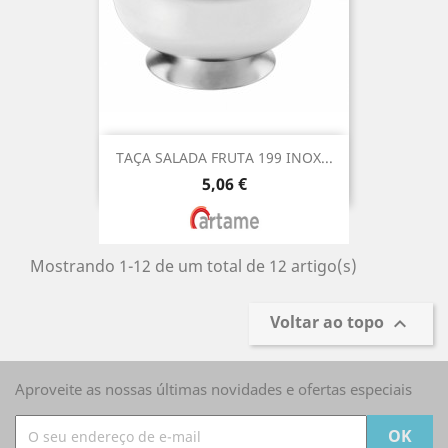
TAÇA SALADA FRUTA 199 INOX...
Preço
5,06 €
Mostrando 1-12 de um total de 12 artigo(s)
Voltar ao topo

Aproveite as nossas últimas novidades e ofertas especiais