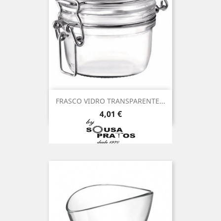
FRASCO VIDRO TRANSPARENTE...
Preço
4,01 €