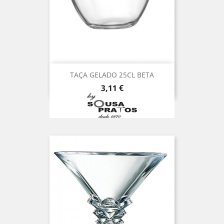
TAÇA GELADO 25CL BETA
Preço
3,11 €