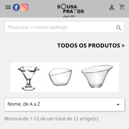
shopping_cart



TODOS OS PRODUTOS >
Nome, de A a Z

Mostrando 1-12 de um total de 12 artigo(s)