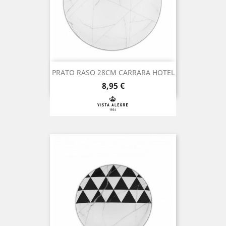
PRATO RASO 28CM CARRARA HOTEL
Preço
8,95 €