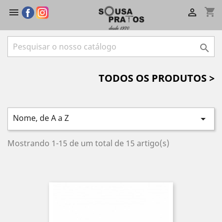
shopping_cart



TODOS OS PRODUTOS >
Nome, de A a Z

Mostrando 1-15 de um total de 15 artigo(s)