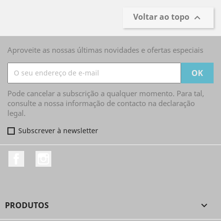
Voltar ao topo

Aproveite as nossas últimas novidades e ofertas especiais
Pode cancelar a subscrição a qualquer momento. Para tal,
consulte a nossa informação de contacto na declaração
legal.
Subscrever à newsletter
Facebook
Instagram
PRODUTOS
