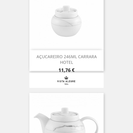
AÇUCAREIRO 246ML CARRARA
HOTEL
Preço
11,76 €