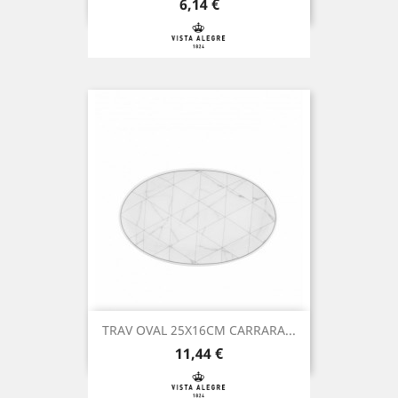
Preço
6,14 €
TRAV OVAL 25X16CM CARRARA...
Preço
11,44 €