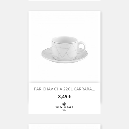
PAR CHAV CHA 22CL CARRARA...
Preço
8,45 €