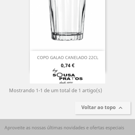
COPO GALAO CANELADO 22CL
Preço
0,74 €
Mostrando 1-1 de um total de 1 artigo(s)
Voltar ao topo

Aproveite as nossas últimas novidades e ofertas especiais