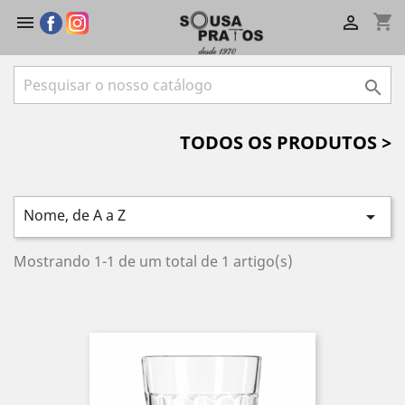
shopping_cart



TODOS OS PRODUTOS >
Nome, de A a Z

Mostrando 1-1 de um total de 1 artigo(s)